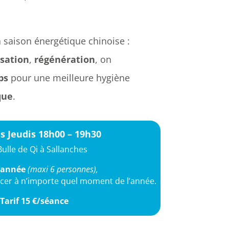
a saison énergétique chinoise :
sation
,
régénération
, on
ps
pour une meilleure hygiène
que
.
s Jeudis 18h00 – 19h30
Bulle de Qi à Sallanches
l’année
(maxi 6 personnes),
cer à n’importe quel moment de l’année.
Tarif
15 €/séance