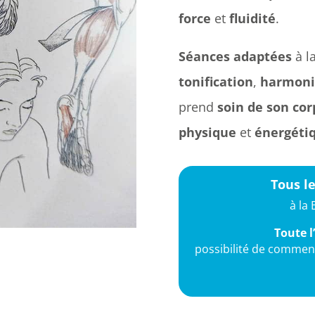
force
et
fluidité
.
Séances adaptées
à l
tonification
,
harmoni
prend
soin de son cor
physique
et
énergéti
Tous le
à la 
Toute 
possibilité de commen