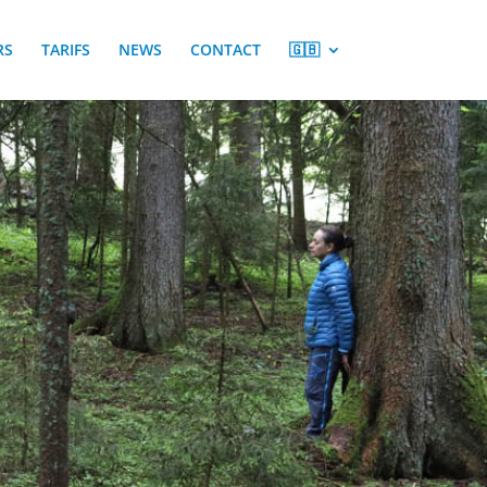
RS
TARIFS
NEWS
CONTACT
🇬🇧