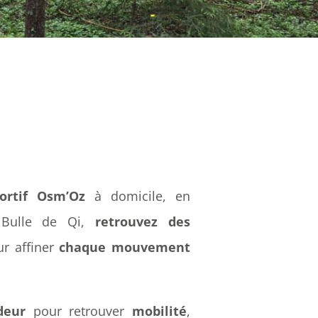
ortif Osm’Oz
à domicile, en
a Bulle de Qi,
retrouvez des
r affiner
chaque mouvement
deur
pour retrouver
mobilité
,